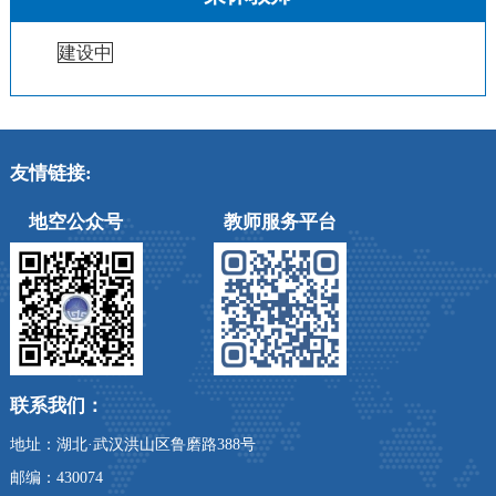
建设中
友情链接:
地空公众号
教师服务平台
联系我们：
地址：湖北·武汉洪山区鲁磨路388号
邮编：430074